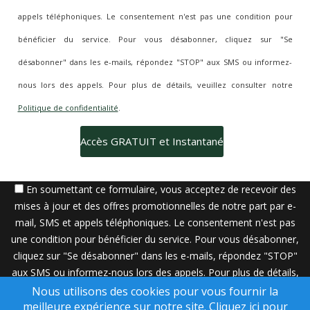
appels téléphoniques. Le consentement n'est pas une condition pour
bénéficier du service. Pour vous désabonner, cliquez sur "Se
désabonner" dans les e-mails, répondez "STOP" aux SMS ou informez-
nous lors des appels. Pour plus de détails, veuillez consulter notre
Politique de confidentialité
.
En soumettant ce formulaire, vous acceptez de recevoir des
mises à jour et des offres promotionnelles de notre part par e-
mail, SMS et appels téléphoniques. Le consentement n'est pas
une condition pour bénéficier du service. Pour vous désabonner,
cliquez sur "Se désabonner" dans les e-mails, répondez "STOP"
aux SMS ou informez-nous lors des appels. Pour plus de détails,
veuillez consulter notre
Politique de confidentialité
.
Nous utilisons des cookies pour vous fournir la
meilleure expérience sur notre site.
Cliquez ici pour