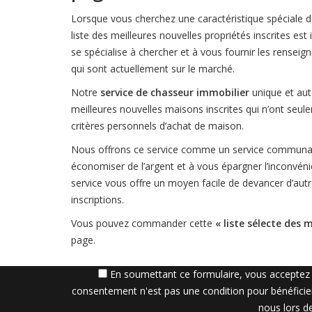
Lorsque vous cherchez une caractéristique spéciale 
liste des meilleures nouvelles propriétés inscrites es
se spécialise à chercher et à vous fournir les rensei
qui sont actuellement sur le marché.
Notre
service de chasseur immobilier
unique et aut
meilleures nouvelles maisons inscrites qui n’ont seu
critères personnels d’achat de maison.
Nous offrons ce service comme un service communa
économiser de l’argent et à vous épargner l’inconvé
service vous offre un moyen facile de devancer d’aut
inscriptions.
Vous pouvez commander cette
« liste sélecte des 
page.
En soumettant ce formulaire, vous acceptez d
consentement n'est pas une condition pour bénéficie
nous lors de