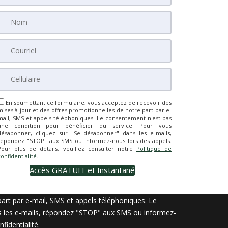
En soumettant ce formulaire, vous acceptez de recevoir des
mises à jour et des offres promotionnelles de notre part par e-
mail, SMS et appels téléphoniques. Le consentement n'est pas
une condition pour bénéficier du service. Pour vous
désabonner, cliquez sur "Se désabonner" dans les e-mails,
répondez "STOP" aux SMS ou informez-nous lors des appels.
Pour plus de détails, veuillez consulter notre
Politique de
confidentialité
.
art par e-mail, SMS et appels téléphoniques. Le
ns les e-mails, répondez "STOP" aux SMS ou informez-
nfidentialité
.