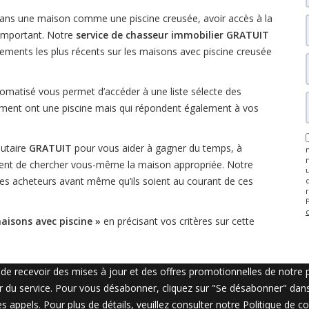
dans une maison comme une piscine creusée, avoir accès à la
t important. Notre
service de chasseur immobilier GRATUIT
gnements les plus récents sur les maisons avec piscine creusée
omatisé vous permet d’accéder à une liste sélecte des
lement ont une piscine mais qui répondent également à vos
utaire
GRATUIT
pour vous aider à gagner du temps, à
nient de chercher vous-même la maison appropriée. Notre
res acheteurs avant même qu’ils soient au courant de ces
maisons avec piscine »
en précisant vos critères sur cette
e recevoir des mises à jour et des offres promotionnelles de notre p
r du service. Pour vous désabonner, cliquez sur "Se désabonner" da
s appels. Pour plus de détails, veuillez consulter notre
Politique de co