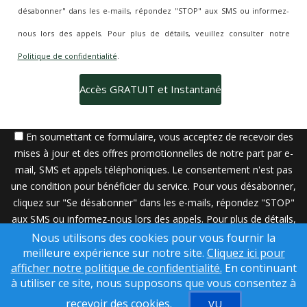
désabonner" dans les e-mails, répondez "STOP" aux SMS ou informez-
nous lors des appels. Pour plus de détails, veuillez consulter notre
Politique de confidentialité
.
En soumettant ce formulaire, vous acceptez de recevoir des
mises à jour et des offres promotionnelles de notre part par e-
mail, SMS et appels téléphoniques. Le consentement n'est pas
une condition pour bénéficier du service. Pour vous désabonner,
cliquez sur "Se désabonner" dans les e-mails, répondez "STOP"
aux SMS ou informez-nous lors des appels. Pour plus de détails,
veuillez consulter notre
Politique de confidentialité
.
Nous utilisons des cookies pour vous fournir la
meilleure expérience sur notre site.
Cliquez ici pour
Une solution SuccessWebsite® propriété de © ConsulNet
afficher notre politique de confidentialité.
En continuant
Computing Inc. 1998- 2026 (tous droits réservés)
à utiliser ce site, nous supposons que vous consentez à
Contenu utilisé sous licence de Craig Proctor Productions Inc.
recevoir des cookies.
VU