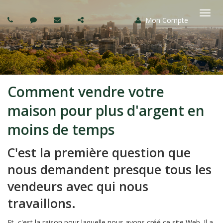
Mon Compte
Basc
la
navi
Comment vendre votre
maison pour plus d'argent en
moins de temps
C'est la première question que
nous demandent presque tous les
vendeurs avec qui nous
travaillons.
Et, c'est la raison pour laquelle nous avons créé ce site Web. Il a