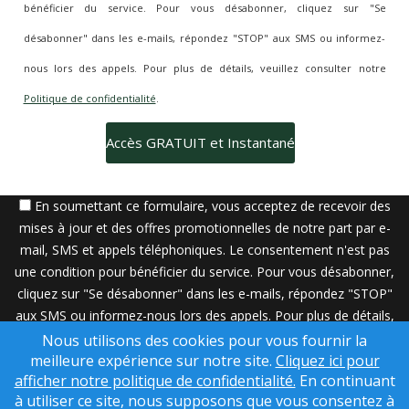
bénéficier du service. Pour vous désabonner, cliquez sur "Se
désabonner" dans les e-mails, répondez "STOP" aux SMS ou informez-
nous lors des appels. Pour plus de détails, veuillez consulter notre
Politique de confidentialité
.
En soumettant ce formulaire, vous acceptez de recevoir des
mises à jour et des offres promotionnelles de notre part par e-
mail, SMS et appels téléphoniques. Le consentement n'est pas
une condition pour bénéficier du service. Pour vous désabonner,
cliquez sur "Se désabonner" dans les e-mails, répondez "STOP"
aux SMS ou informez-nous lors des appels. Pour plus de détails,
veuillez consulter notre
Politique de confidentialité
.
Nous utilisons des cookies pour vous fournir la
meilleure expérience sur notre site.
Cliquez ici pour
Une solution SuccessWebsite® propriété de © ConsulNet
afficher notre politique de confidentialité.
En continuant
Computing Inc. 1998- 2026 (tous droits réservés)
à utiliser ce site, nous supposons que vous consentez à