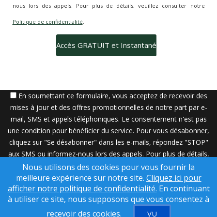
nous lors des appels. Pour plus de détails, veuillez consulter notre
Politique de confidentialité
.
En soumettant ce formulaire, vous acceptez de recevoir des
mises à jour et des offres promotionnelles de notre part par e-
mail, SMS et appels téléphoniques. Le consentement n'est pas
une condition pour bénéficier du service. Pour vous désabonner,
cliquez sur "Se désabonner" dans les e-mails, répondez "STOP"
aux SMS ou informez-nous lors des appels. Pour plus de détails,
veuillez consulter notre
Politique de confidentialité
.
Nous utilisons des cookies pour vous fournir la
meilleure expérience sur notre site.
Cliquez ici pour
Une solution SuccessWebsite® propriété de © ConsulNet
afficher notre politique de confidentialité.
En continuant
Computing Inc. 1998- 2026 (tous droits réservés)
à utiliser ce site, nous supposons que vous consentez à
Contenu utilisé sous licence de Craig Proctor Productions Inc.
recevoir des cookies.
VU
Avis DMCA