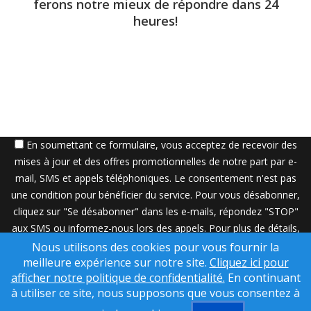
ferons notre mieux de répondre dans 24
heures!
En soumettant ce formulaire, vous acceptez de recevoir des
mises à jour et des offres promotionnelles de notre part par e-
mail, SMS et appels téléphoniques. Le consentement n'est pas
une condition pour bénéficier du service. Pour vous désabonner,
cliquez sur "Se désabonner" dans les e-mails, répondez "STOP"
aux SMS ou informez-nous lors des appels. Pour plus de détails,
veuillez consulter notre
Politique de confidentialité
.
Nous utilisons des cookies pour vous fournir la
meilleure expérience sur notre site.
Cliquez ici pour
Une solution SuccessWebsite® propriété de © ConsulNet
afficher notre politique de confidentialité.
En continuant
Computing Inc. 1998- 2026 (tous droits réservés)
à utiliser ce site, nous supposons que vous consentez à
Contenu utilisé sous licence de Craig Proctor Productions Inc.